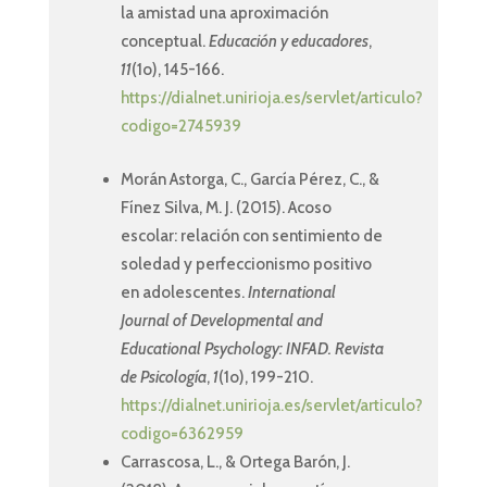
la amistad una aproximación
conceptual.
Educación y educadores
,
11
(1o), 145-166.
https://dialnet.unirioja.es/servlet/articulo?
codigo=2745939
Morán Astorga, C., García Pérez, C., &
Fínez Silva, M. J. (2015). Acoso
escolar: relación con sentimiento de
soledad y perfeccionismo positivo
en adolescentes.
International
Journal of Developmental and
Educational Psychology: INFAD. Revista
de Psicología
,
1
(1o), 199-210.
https://dialnet.unirioja.es/servlet/articulo?
codigo=6362959
Carrascosa, L., & Ortega Barón, J.