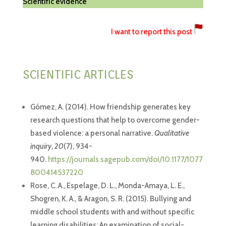
Scientific evidence
I want to report this post
SCIENTIFIC ARTICLES
Gómez, A. (2014). How friendship generates key
research questions that help to overcome gender-
based violence: a personal narrative.
Qualitative
inquiry
,
20
(7), 934-
940.
https://journals.sagepub.com/doi/10.1177/1077
800414537220
Rose, C. A., Espelage, D. L., Monda-Amaya, L. E.,
Shogren, K. A., & Aragon, S. R. (2015). Bullying and
middle school students with and without specific
learning disabilities: An examination of social-