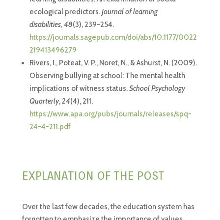
ecological predictors.
Journal of learning
disabilities
,
48
(3), 239-254.
https://journals.sagepub.com/doi/abs/10.1177/0022
219413496279
Rivers, I., Poteat, V. P., Noret, N., & Ashurst, N. (2009).
Observing bullying at school: The mental health
implications of witness status.
School Psychology
Quarterly
,
24
(4), 211.
https://www.apa.org/pubs/journals/releases/spq-
24-4-211.pdf
EXPLANATION OF THE POST
Over the last few decades, the education system has
forgotten to emphasize the importance of values