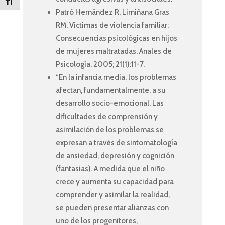
Toggle Font size
Patró Hernández R, Limiñana Gras
RM. Víctimas de violencia familiar:
Consecuencias psicológicas en hijos
de mujeres maltratadas. Anales de
Psicología. 2005; 21(1):11-7.
“En la infancia media, los problemas
afectan, fundamentalmente, a su
desarrollo socio-emocional. Las
dificultades de comprensión y
asimilación de los problemas se
expresan a través de sintomatología
de ansiedad, depresión y cognición
(fantasías). A medida que el niño
crece y aumenta su capacidad para
comprender y asimilar la realidad,
se pueden presentar alianzas con
uno de los progenitores,