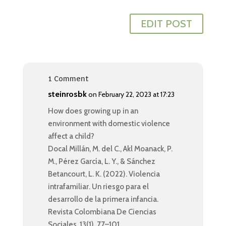
EDIT POST
1 Comment
steinrosbk
on February 22, 2023 at 17:23
How does growing up in an
environment with domestic violence
affect a child?
Docal Millán, M. del C., Akl Moanack, P.
M., Pérez García, L. Y., & Sánchez
Betancourt, L. K. (2022). Violencia
intrafamiliar. Un riesgo para el
desarrollo de la primera infancia.
Revista Colombiana De Ciencias
Sociales, 13(1), 77–101.