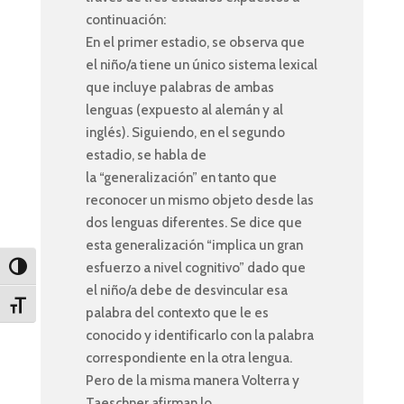
continuación:
En el primer estadio, se observa que
el niño/a tiene un único sistema lexical
que incluye palabras de ambas
lenguas (expuesto al alemán y al
inglés). Siguiendo, en el segundo
estadio, se habla de
la “generalización” en tanto que
reconocer un mismo objeto desde las
dos lenguas diferentes. Se dice que
esta generalización “implica un gran
esfuerzo a nivel cognitivo” dado que
Toggle High Contrast
el niño/a debe de desvincular esa
Toggle Font size
palabra del contexto que le es
conocido y identificarlo con la palabra
correspondiente en la otra lengua.
Pero de la misma manera Volterra y
Taeschner afirman lo