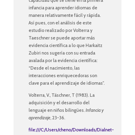
capacidad que se tiene en la primera
infancia para aprender idiomas de
manera relativamente fácil y rápida.
Así pues, con el análisis de este
estudio realizado por Volterra y
Taeschner se puede aportar más
evidencia científica a lo que Harkaitz
Zubiri nos sugería con su entrada
avalada por la evidencia científica:
“Desde el nacimiento, las
interacciones enriquecedoras son
clave para el aprendizaje de idiomas”.
Volterra, V., Täschner, T (1983). La
adquisición y el desarrollo del
lenguaje en niños bilingües.
Infancia y
aprendizaje
, 23-36.
file:///C:/Users/cheno/Downloads/Dialnet-