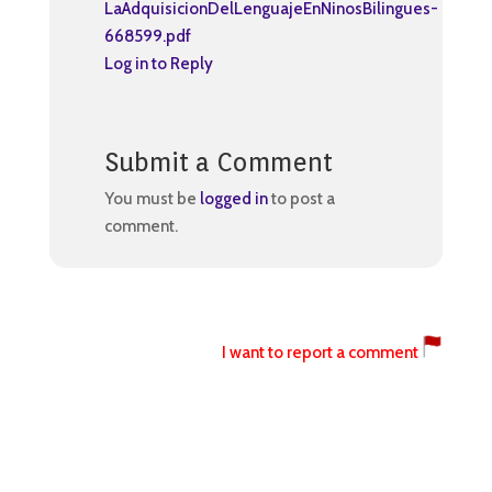
LaAdquisicionDelLenguajeEnNinosBilingues-
668599.pdf
Log in to Reply
Submit a Comment
You must be
logged in
to post a
comment.
I want to report a comment