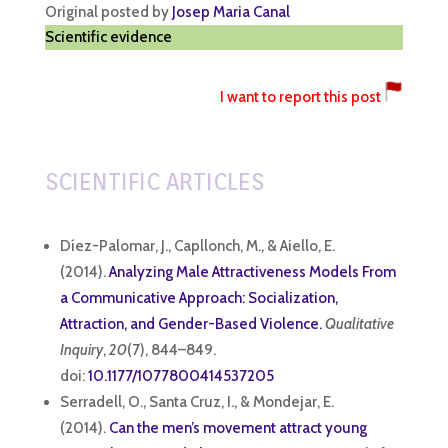
Original posted by
Josep Maria Canal
Scientific evidence
I want to report this post
SCIENTIFIC ARTICLES
Díez-Palomar, J., Capllonch, M., & Aiello, E.
(2014).
Analyzing Male Attractiveness Models From
a Communicative Approach: Socialization,
Attraction, and Gender-Based Violence.
Qualitative
Inquiry
,
20
(7), 844–849.
doi:
10.1177/1077800414537205
Serradell, O., Santa Cruz, I., & Mondejar, E.
(2014).
Can the men’s movement attract young